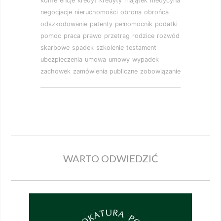
konferencje
kredyt
kredyty
majątek
medycyna
negocjacje
nieruchomości
obrona
obrońca
odszkodowanie
patenty
pełnomocnik
podatki
pomoc
praca
prawo
przetrag
rodzice
rozwód
skarbowe
spadek
szkolenie
testament
ubezpieczenia
umowa
umowy
wypadek
zachowek
zamówienia publiczne
zobowiązanie
WARTO ODWIEDZIĆ