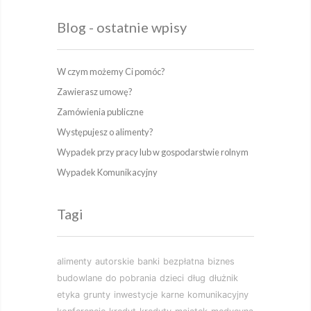
Blog - ostatnie wpisy
W czym możemy Ci pomóc?
Zawierasz umowę?
Zamówienia publiczne
Występujesz o alimenty?
Wypadek przy pracy lub w gospodarstwie rolnym
Wypadek Komunikacyjny
Tagi
alimenty
autorskie
banki
bezpłatna
biznes
budowlane
do pobrania
dzieci
dług
dłużnik
etyka
grunty
inwestycje
karne
komunikacyjny