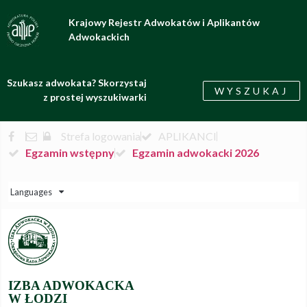
Krajowy Rejestr Adwokatów i Aplikantów
Adwokackich
Szukasz adwokata? Skorzystaj
WYSZUKAJ
z prostej wyszukiwarki
Strefa logowania
APLIKANCI
Egzamin wstępny
Egzamin adwokacki 2026
Languages
IZBA ADWOKACKA
W ŁODZI