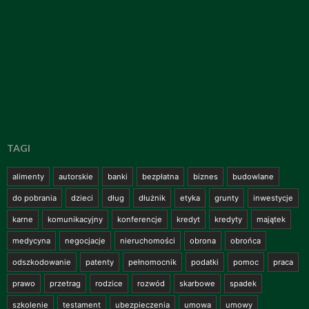
TAGI
alimenty
autorskie
banki
bezpłatna
biznes
budowlane
do pobrania
dzieci
dług
dłużnik
etyka
grunty
inwestycje
karne
komunikacyjny
konferencje
kredyt
kredyty
majątek
medycyna
negocjacje
nieruchomości
obrona
obrońca
odszkodowanie
patenty
pełnomocnik
podatki
pomoc
praca
prawo
przetrag
rodzice
rozwód
skarbowe
spadek
szkolenie
testament
ubezpieczenia
umowa
umowy