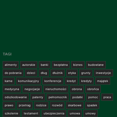
TAGI
alimenty
autorskie
banki
bezpłatna
biznes
budowlane
do pobrania
dzieci
dług
dłużnik
etyka
grunty
inwestycje
karne
komunikacyjny
konferencje
kredyt
kredyty
majątek
medycyna
negocjacje
nieruchomości
obrona
obrońca
odszkodowanie
patenty
pełnomocnik
podatki
pomoc
praca
prawo
przetrag
rodzice
rozwód
skarbowe
spadek
szkolenie
testament
ubezpieczenia
umowa
umowy