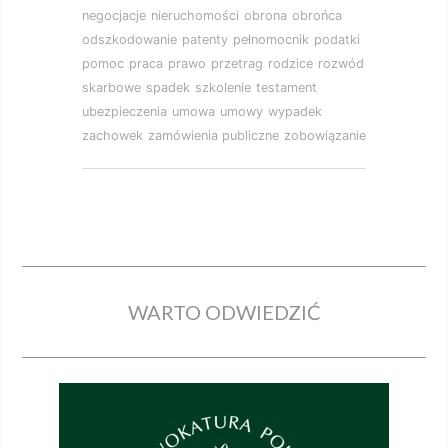
negocjacje
nieruchomości
obrona
obrońca
odszkodowanie
patenty
pełnomocnik
podatki
pomoc
praca
prawo
przetrag
rodzice
rozwód
skarbowe
spadek
szkolenie
testament
ubezpieczenia
umowa
umowy
wypadek
zachowek
zamówienia publiczne
zobowiązanie
WARTO ODWIEDZIĆ