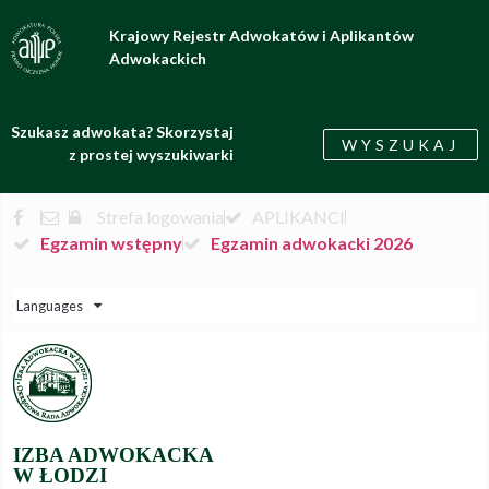
Krajowy Rejestr Adwokatów i Aplikantów
Adwokackich
Szukasz adwokata? Skorzystaj
WYSZUKAJ
z prostej wyszukiwarki
Strefa logowania
APLIKANCI
Egzamin wstępny
Egzamin adwokacki 2026
Languages
IZBA ADWOKACKA
W ŁODZI