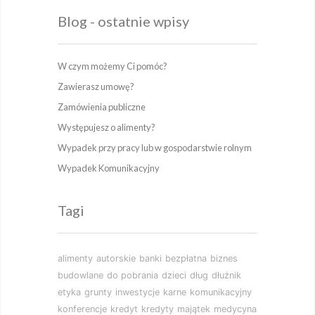
Blog - ostatnie wpisy
W czym możemy Ci pomóc?
Zawierasz umowę?
Zamówienia publiczne
Występujesz o alimenty?
Wypadek przy pracy lub w gospodarstwie rolnym
Wypadek Komunikacyjny
Tagi
alimenty
autorskie
banki
bezpłatna
biznes
budowlane
do pobrania
dzieci
dług
dłużnik
etyka
grunty
inwestycje
karne
komunikacyjny
konferencje
kredyt
kredyty
majątek
medycyna