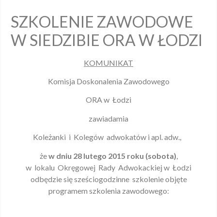
SZKOLENIE ZAWODOWE
W SIEDZIBIE ORA W ŁODZI
KOMUNIKAT
Komisja Doskonalenia Zawodowego
ORA w Łodzi
zawiadamia
Koleżanki i Kolegów adwokatów i apl. adw.,
że
w dniu 28 lutego 2015 roku (sobota)
,
w lokalu Okręgowej Rady Adwokackiej w Łodzi
odbędzie się sześciogodzinne szkolenie objęte
programem szkolenia zawodowego: