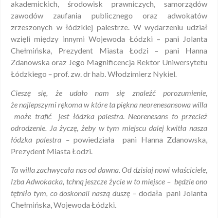
akademickich, środowisk prawniczych, samorządów
zawodów zaufania publicznego oraz adwokatów
zrzeszonych w łódzkiej palestrze. W wydarzeniu udział
wzięli między innymi Wojewoda Łódzki – pani Jolanta
Chełmińska, Prezydent Miasta Łodzi – pani Hanna
Zdanowska oraz Jego Magnificencja Rektor Uniwersytetu
Łódzkiego – prof. zw. dr hab. Włodzimierz Nykiel.
Cieszę się, że udało nam się znaleźć porozumienie,
że najlepszymi rękoma w które ta piękna neorenesansowa willa
może trafić jest łódzka palestra. Neorenesans to przecież
odrodzenie. Ja życzę, żeby w tym miejscu dalej kwitła nasza
łódzka palestra –
powiedziała
pani Hanna Zdanowska,
Prezydent Miasta Łodzi.
Ta willa zachwycała nas od dawna. Od dzisiaj nowi właściciele,
Izba Adwokacka, tchną jeszcze życie w to miejsce – będzie ono
tętniło tym, co doskonali naszą duszę
– dodała pani Jolanta
Chełmińska, Wojewoda Łódzki.