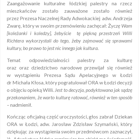
Zaangażowanie kulturalne łódzkiej palestry na rzecz
mieszkańców zostało zauważone zostało również
przez Prezesa Naczelnej Rady Adwokackiej adw. Andrzeja
Zwarę, który w swoim przemówieniu zachęcał: Ż
yczę Wam
[koleżanki i koledzy], żebyście tę piękną przestrzeń Willi
Richtera wykorzystali do tego, żeby zajmować się sprawami
kultury, bo prawo to jest nic innego jak kultura.
Temat odpowiedzialności palestry za kulturę
oraz oraz dziedzictwo narodowe przewijał się również
w wystąpieniu Prezesa Sądu Apelacyjnego w Łodzi
dr Michała Kłosa, który pogratulował ORA w Łodzi decyzji
o objęciu opieką Willi.
Jest to decyzja, podyktowana jak sądzę
przekonaniem, że warto kulturę ratować, również w ten sposób
– nadmienił.
Kończąc oficjalną część uroczystości, głos zabrał Dziekan
ORA w Łodzi, adw. Jarosław Zdzisław Szymański, który
dziękując za wystąpienia swoim przedmówcom zaznaczył,
iż „
Adwokatura łódzka przejmując ten obiekt ma świadomość,