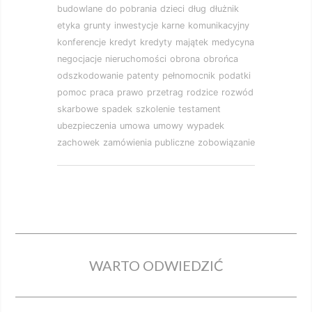
budowlane
do pobrania
dzieci
dług
dłużnik
etyka
grunty
inwestycje
karne
komunikacyjny
konferencje
kredyt
kredyty
majątek
medycyna
negocjacje
nieruchomości
obrona
obrońca
odszkodowanie
patenty
pełnomocnik
podatki
pomoc
praca
prawo
przetrag
rodzice
rozwód
skarbowe
spadek
szkolenie
testament
ubezpieczenia
umowa
umowy
wypadek
zachowek
zamówienia publiczne
zobowiązanie
WARTO ODWIEDZIĆ