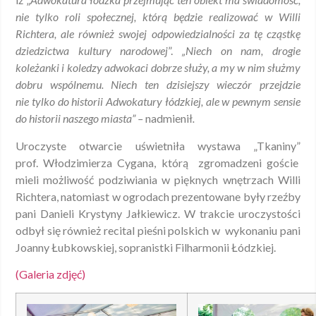
nie tylko roli społecznej, którą będzie realizować w Willi
Richtera, ale również swojej odpowiedzialności za tę cząstkę
dziedzictwa kultury narodowej
”.
„Niech on nam, drogie
koleżanki i koledzy adwokaci dobrze służy, a my w nim służmy
dobru wspólnemu. Niech ten dzisiejszy wieczór przejdzie
nie tylko do historii Adwokatury łódzkiej, ale w pewnym sensie
do historii naszego miasta” –
nadmienił
.
Uroczyste otwarcie uświetniła wystawa „Tkaniny”
prof. Włodzimierza Cygana, którą zgromadzeni goście
mieli możliwość podziwiania w pięknych wnętrzach Willi
Richtera, natomiast w ogrodach prezentowane były rzeźby
pani Danieli Krystyny Jałkiewicz. W trakcie uroczystości
odbył się również recital pieśni polskich w wykonaniu pani
Joanny Łubkowskiej, sopranistki Filharmonii Łódzkiej.
(Galeria zdjęć)