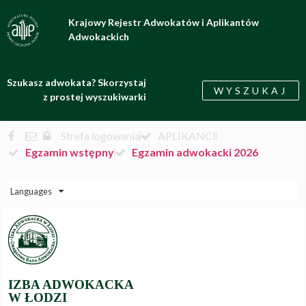
Krajowy Rejestr Adwokatów i Aplikantów
Adwokackich
Szukasz adwokata? Skorzystaj
WYSZUKAJ
z prostej wyszukiwarki
Strefa logowania
APLIKANCI
Egzamin wstępny
Egzamin adwokacki 2026
Languages
IZBA ADWOKACKA
W ŁODZI