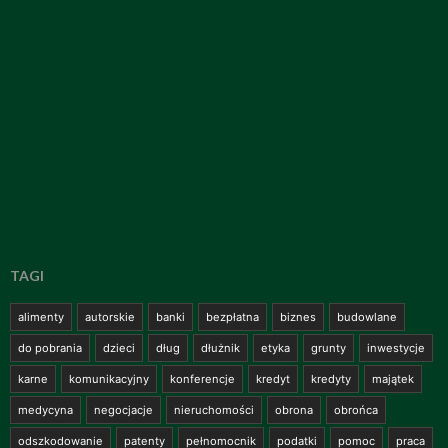
TAGI
alimenty
autorskie
banki
bezpłatna
biznes
budowlane
do pobrania
dzieci
dług
dłużnik
etyka
grunty
inwestycje
karne
komunikacyjny
konferencje
kredyt
kredyty
majątek
medycyna
negocjacje
nieruchomości
obrona
obrońca
odszkodowanie
patenty
pełnomocnik
podatki
pomoc
praca