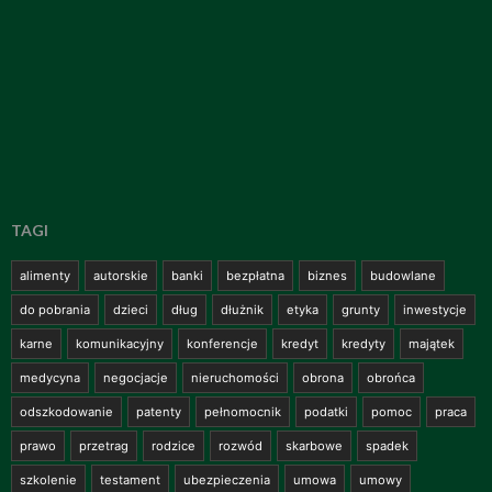
TAGI
alimenty
autorskie
banki
bezpłatna
biznes
budowlane
do pobrania
dzieci
dług
dłużnik
etyka
grunty
inwestycje
karne
komunikacyjny
konferencje
kredyt
kredyty
majątek
medycyna
negocjacje
nieruchomości
obrona
obrońca
odszkodowanie
patenty
pełnomocnik
podatki
pomoc
praca
prawo
przetrag
rodzice
rozwód
skarbowe
spadek
szkolenie
testament
ubezpieczenia
umowa
umowy