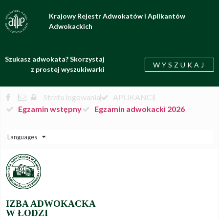
Krajowy Rejestr Adwokatów i Aplikantów
Adwokackich
Szukasz adwokata? Skorzystaj
WYSZUKAJ
z prostej wyszukiwarki
Strefa logowania
APLIKANCI
Egzamin wstępny
Egzamin adwokacki 2026
Languages
IZBA ADWOKACKA
W ŁODZI