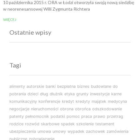
10 października 2015 r. ORA w Łodzi otworzyła swoją nową siedzibę
w neorenesansowej Willi Zygmunta Richtera
WIĘCEJ
Ostatnie wpisy
Tagi
alimenty
autorskie
banki
bezpłatna
biznes
budowlane
do
pobrania
dzieci
dług
dłużnik
etyka
grunty
inwestycje
karne
komunikacyjny
konferencje
kredyt
kredyty
majątek
medycyna
negocjacje
nieruchomości
obrona
obrońca
odszkodowanie
patenty
pełnomocnik
podatki
pomoc
praca
prawo
przetrag
rodzice
rozwód
skarbowe
spadek
szkolenie
testament
ubezpieczenia
umowa
umowy
wypadek
zachowek
zamówienia
publiczne
zobowiązanie