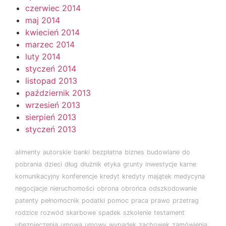
czerwiec 2014
maj 2014
kwiecień 2014
marzec 2014
luty 2014
styczeń 2014
listopad 2013
październik 2013
wrzesień 2013
sierpień 2013
styczeń 2013
alimenty
autorskie
banki
bezpłatna
biznes
budowlane
do
pobrania
dzieci
dług
dłużnik
etyka
grunty
inwestycje
karne
komunikacyjny
konferencje
kredyt
kredyty
majątek
medycyna
negocjacje
nieruchomości
obrona
obrońca
odszkodowanie
patenty
pełnomocnik
podatki
pomoc
praca
prawo
przetrag
rodzice
rozwód
skarbowe
spadek
szkolenie
testament
ubezpieczenia
umowa
umowy
wypadek
zachowek
zamówienia