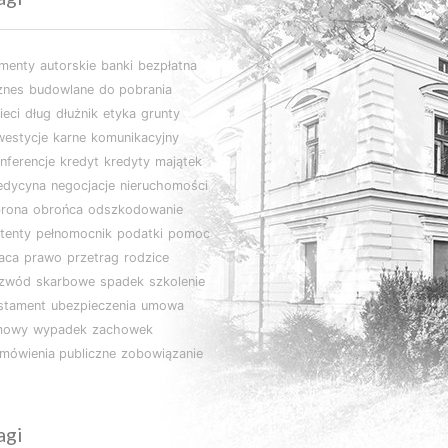
imenty
autorskie
banki
bezpłatna
znes
budowlane
do pobrania
ieci
dług
dłużnik
etyka
grunty
westycje
karne
komunikacyjny
nferencje
kredyt
kredyty
majątek
edycyna
negocjacje
nieruchomości
rona
obrońca
odszkodowanie
tenty
pełnomocnik
podatki
pomoc
aca
prawo
przetrag
rodzice
ozwód
skarbowe
spadek
szkolenie
stament
ubezpieczenia
umowa
mowy
wypadek
zachowek
mówienia publiczne
zobowiązanie
agi