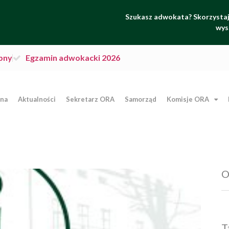
Szukasz adwokata? Skorzystaj 
wys
pny
Egzamin adwokacki 2026
wna
Aktualności
Sekretarz ORA
Samorząd
Komisje ORA
O
T