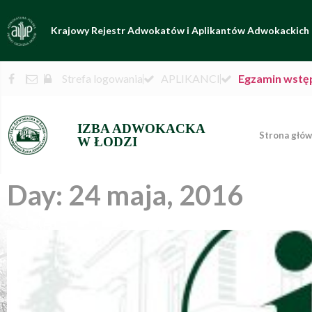
Krajowy Rejestr Adwokatów i Aplikantów Adwokackich
Strefa logowania
APLIKANCI
Egzamin wstę
IZBA ADWOKACKA
Strona głó
W ŁODZI
Day: 24 maja, 2016