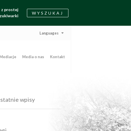
z prostej
WYSZUKAJ
zukiwarki
Languages
Mediacje
Media o nas
Kontakt
statnie wpisy
agi