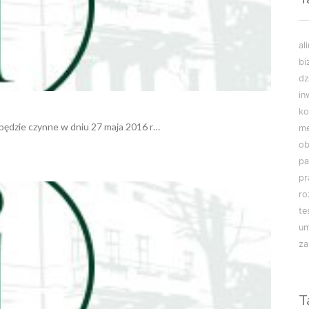
al
bi
dz
in
ko
 będzie czynne w dniu 27 maja 2016 r…
m
ob
pa
pr
r
te
u
za
T