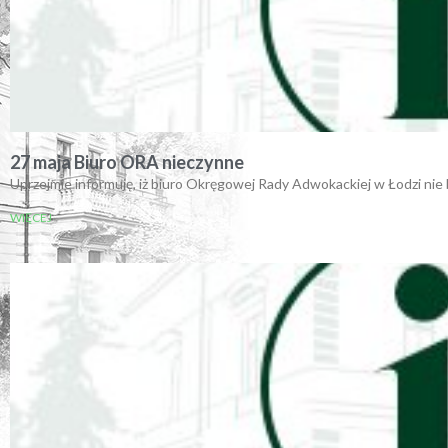
27 maja Biuro ORA nieczynne
Uprzejmie informuję, iż biuro Okręgowej Rady Adwokackiej w Łodzi nie
WIĘCEJ