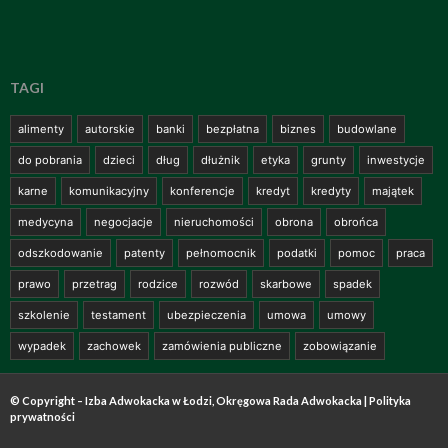
TAGI
alimenty
autorskie
banki
bezpłatna
biznes
budowlane
do pobrania
dzieci
dług
dłużnik
etyka
grunty
inwestycje
karne
komunikacyjny
konferencje
kredyt
kredyty
majątek
medycyna
negocjacje
nieruchomości
obrona
obrońca
odszkodowanie
patenty
pełnomocnik
podatki
pomoc
praca
prawo
przetrag
rodzice
rozwód
skarbowe
spadek
szkolenie
testament
ubezpieczenia
umowa
umowy
wypadek
zachowek
zamówienia publiczne
zobowiązanie
© Copyright – Izba Adwokacka w Łodzi, Okręgowa Rada Adwokacka |
Polityka
prywatności