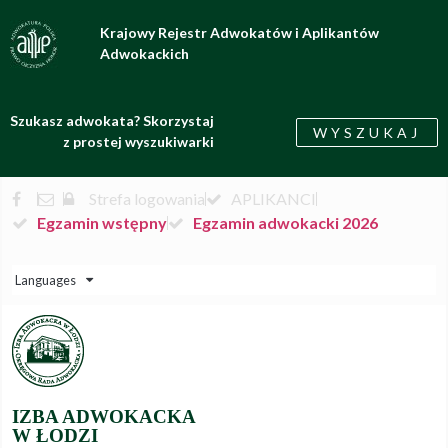
Krajowy Rejestr Adwokatów i Aplikantów
Adwokackich
Szukasz adwokata? Skorzystaj
WYSZUKAJ
z prostej wyszukiwarki
Strefa logowania
APLIKANCI
Egzamin wstępny
Egzamin adwokacki 2026
Languages
IZBA ADWOKACKA
W ŁODZI