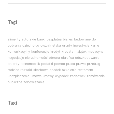
Tagi
alimenty
autorskie
banki
bezpłatna
biznes
budowlane
do
pobrania
dzieci
dług
dłużnik
etyka
grunty
inwestycje
karne
komunikacyjny
konferencje
kredyt
kredyty
majątek
medycyna
negocjacje
nieruchomości
obrona
obrońca
odszkodowanie
patenty
pełnomocnik
podatki
pomoc
praca
prawo
przetrag
rodzice
rozwód
skarbowe
spadek
szkolenie
testament
ubezpieczenia
umowa
umowy
wypadek
zachowek
zamówienia
publiczne
zobowiązanie
Tagi