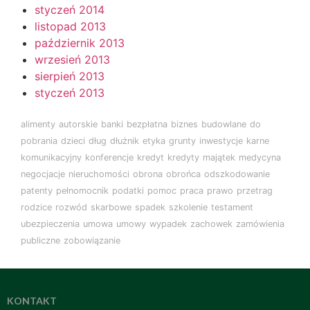
styczeń 2014
listopad 2013
październik 2013
wrzesień 2013
sierpień 2013
styczeń 2013
alimenty
autorskie
banki
bezpłatna
biznes
budowlane
do
pobrania
dzieci
dług
dłużnik
etyka
grunty
inwestycje
karne
komunikacyjny
konferencje
kredyt
kredyty
majątek
medycyna
negocjacje
nieruchomości
obrona
obrońca
odszkodowanie
patenty
pełnomocnik
podatki
pomoc
praca
prawo
przetrag
rodzice
rozwód
skarbowe
spadek
szkolenie
testament
ubezpieczenia
umowa
umowy
wypadek
zachowek
zamówienia
publiczne
zobowiązanie
KONTAKT