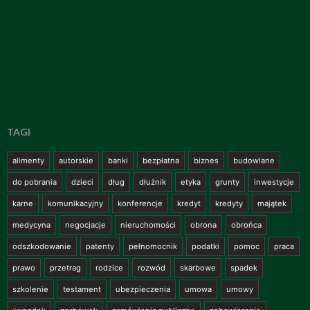
TAGI
alimenty
autorskie
banki
bezpłatna
biznes
budowlane
do pobrania
dzieci
dług
dłużnik
etyka
grunty
inwestycje
karne
komunikacyjny
konferencje
kredyt
kredyty
majątek
medycyna
negocjacje
nieruchomości
obrona
obrońca
odszkodowanie
patenty
pełnomocnik
podatki
pomoc
praca
prawo
przetrag
rodzice
rozwód
skarbowe
spadek
szkolenie
testament
ubezpieczenia
umowa
umowy