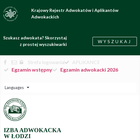
Krajowy Rejestr Adwokatów i Aplikantów
Adwokackich
Szukasz adwokata? Skorzystaj
WYSZUKAJ
z prostej wyszukiwarki
Strefa logowania
APLIKANCI
Egzamin wstępny
Egzamin adwokacki 2026
Languages
IZBA ADWOKACKA
W ŁODZI