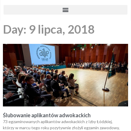
Day: 9 lipca, 2018
Ślubowanie aplikantów adwokackich
73 egzaminowanych aplikantów adwokackich z Izby Łódzkiej,
którzy w marcu tego roku pozytywnie złożyli egzamin zawodowy,