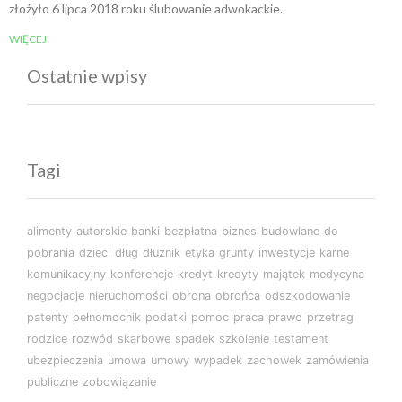
złożyło 6 lipca 2018 roku ślubowanie adwokackie.
WIĘCEJ
Ostatnie wpisy
Tagi
alimenty
autorskie
banki
bezpłatna
biznes
budowlane
do
pobrania
dzieci
dług
dłużnik
etyka
grunty
inwestycje
karne
komunikacyjny
konferencje
kredyt
kredyty
majątek
medycyna
negocjacje
nieruchomości
obrona
obrońca
odszkodowanie
patenty
pełnomocnik
podatki
pomoc
praca
prawo
przetrag
rodzice
rozwód
skarbowe
spadek
szkolenie
testament
ubezpieczenia
umowa
umowy
wypadek
zachowek
zamówienia
publiczne
zobowiązanie