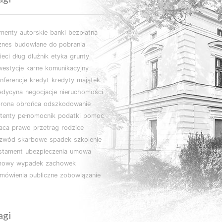
imenty
autorskie
banki
bezpłatna
znes
budowlane
do pobrania
ieci
dług
dłużnik
etyka
grunty
westycje
karne
komunikacyjny
nferencje
kredyt
kredyty
majątek
edycyna
negocjacje
nieruchomości
rona
obrońca
odszkodowanie
tenty
pełnomocnik
podatki
pomoc
aca
prawo
przetrag
rodzice
ozwód
skarbowe
spadek
szkolenie
stament
ubezpieczenia
umowa
mowy
wypadek
zachowek
mówienia publiczne
zobowiązanie
agi