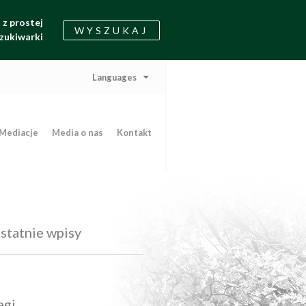
z prostej
WYSZUKAJ
zukiwarki
Languages
Mediacje
Media o nas
Kontakt
statnie wpisy
agi