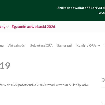
Szukasz adwokata? Skorzystaj 
wys
pny
Egzamin adwokacki 2026
wna
Aktualności
Sekretarz ORA
Samorząd
Komisje ORA
019
O
 dniu 22 października 2019 r. zmarł w wieku 68 lat śp. adw.
T