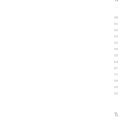
al
bi
dz
in
ko
m
ob
pa
pr
r
te
u
za
T