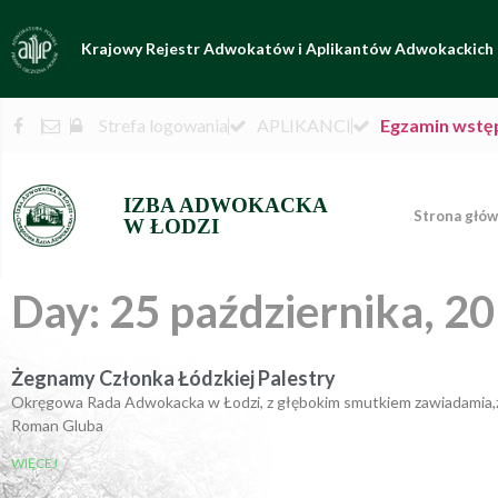
Krajowy Rejestr Adwokatów i Aplikantów Adwokackich
Strefa logowania
APLIKANCI
Egzamin wstę
IZBA ADWOKACKA
Strona głó
W ŁODZI
Day: 25 października, 2
Żegnamy Członka Łódzkiej Palestry
Okręgowa Rada Adwokacka w Łodzi, z głębokim smutkiem zawiadamia,że w
Roman Gluba
WIĘCEJ