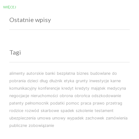
WIĘCEJ
Ostatnie wpisy
Tagi
alimenty
autorskie
banki
bezpłatna
biznes
budowlane
do
pobrania
dzieci
dług
dłużnik
etyka
grunty
inwestycje
karne
komunikacyjny
konferencje
kredyt
kredyty
majątek
medycyna
negocjacje
nieruchomości
obrona
obrońca
odszkodowanie
patenty
pełnomocnik
podatki
pomoc
praca
prawo
przetrag
rodzice
rozwód
skarbowe
spadek
szkolenie
testament
ubezpieczenia
umowa
umowy
wypadek
zachowek
zamówienia
publiczne
zobowiązanie