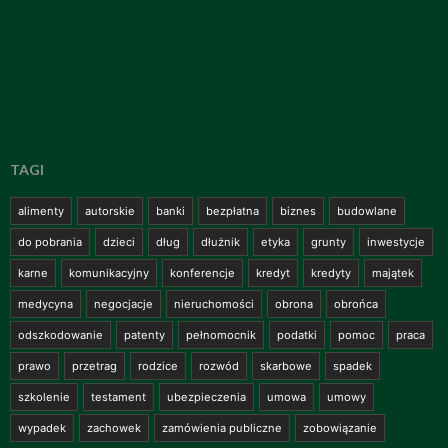
TAGI
alimenty
autorskie
banki
bezpłatna
biznes
budowlane
do pobrania
dzieci
dług
dłużnik
etyka
grunty
inwestycje
karne
komunikacyjny
konferencje
kredyt
kredyty
majątek
medycyna
negocjacje
nieruchomości
obrona
obrońca
odszkodowanie
patenty
pełnomocnik
podatki
pomoc
praca
prawo
przetrag
rodzice
rozwód
skarbowe
spadek
szkolenie
testament
ubezpieczenia
umowa
umowy
wypadek
zachowek
zamówienia publiczne
zobowiązanie