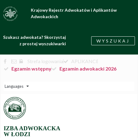
Krajowy Rejestr Adwokatów i Aplikantów
Adwokackich
Szukasz adwokata? Skorzystaj
WYSZUKAJ
z prostej wyszukiwarki
Strefa logowania
APLIKANCI
Egzamin wstępny
Egzamin adwokacki 2026
Languages
IZBA ADWOKACKA
W ŁODZI