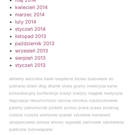
kwiecień 2014
marzec 2014
luty 2014
styczeń 2014
listopad 2013
październik 2013
wrzesień 2013
sierpień 2013
styczeń 2013
alimenty
autorskie
banki
bezpłatna
biznes
budowlane
do
pobrania
dzieci
dług
dłużnik
etyka
grunty
inwestycje
karne
komunikacyjny
konferencje
kredyt
kredyty
majątek
medycyna
negocjacje
nieruchomości
obrona
obrońca
odszkodowanie
patenty
pełnomocnik
podatki
pomoc
praca
prawo
przetrag
rodzice
rozwód
skarbowe
spadek
szkolenie
testament
ubezpieczenia
umowa
umowy
wypadek
zachowek
zamówienia
publiczne
zobowiązanie