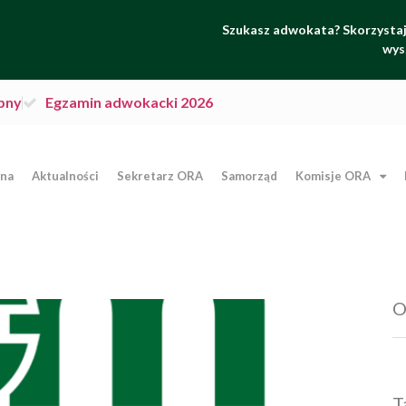
Szukasz adwokata? Skorzystaj 
wys
pny
Egzamin adwokacki 2026
wna
Aktualności
Sekretarz ORA
Samorząd
Komisje ORA
O
T