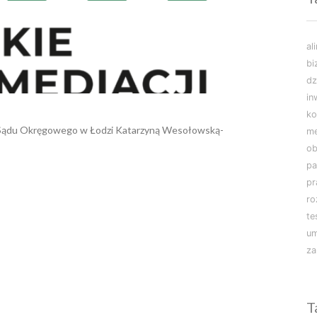
al
bi
dz
in
ko
ą Sądu Okręgowego w Łodzi Katarzyną Wesołowską-
m
ob
pa
pr
r
te
u
za
T