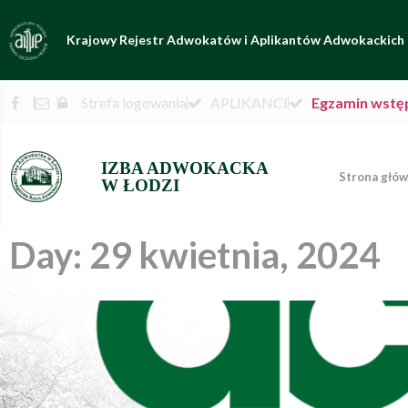
Krajowy Rejestr Adwokatów i Aplikantów Adwokackich
Strefa logowania
APLIKANCI
Egzamin wstę
IZBA ADWOKACKA
Strona głó
W ŁODZI
Day: 29 kwietnia, 2024