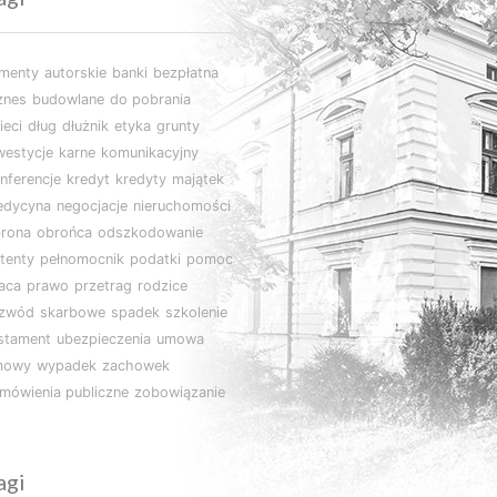
imenty
autorskie
banki
bezpłatna
znes
budowlane
do pobrania
ieci
dług
dłużnik
etyka
grunty
westycje
karne
komunikacyjny
nferencje
kredyt
kredyty
majątek
edycyna
negocjacje
nieruchomości
rona
obrońca
odszkodowanie
tenty
pełnomocnik
podatki
pomoc
aca
prawo
przetrag
rodzice
ozwód
skarbowe
spadek
szkolenie
stament
ubezpieczenia
umowa
mowy
wypadek
zachowek
mówienia publiczne
zobowiązanie
agi