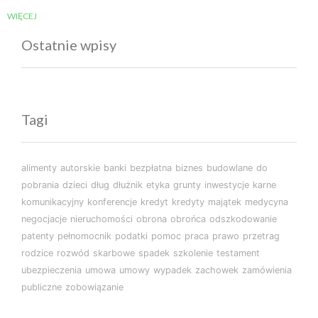
WIĘCEJ
Ostatnie wpisy
Tagi
alimenty
autorskie
banki
bezpłatna
biznes
budowlane
do
pobrania
dzieci
dług
dłużnik
etyka
grunty
inwestycje
karne
komunikacyjny
konferencje
kredyt
kredyty
majątek
medycyna
negocjacje
nieruchomości
obrona
obrońca
odszkodowanie
patenty
pełnomocnik
podatki
pomoc
praca
prawo
przetrag
rodzice
rozwód
skarbowe
spadek
szkolenie
testament
ubezpieczenia
umowa
umowy
wypadek
zachowek
zamówienia
publiczne
zobowiązanie