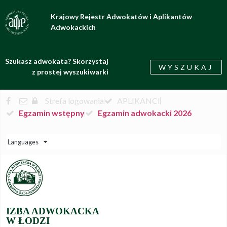
Krajowy Rejestr Adwokatów i Aplikantów
Adwokackich
Szukasz adwokata? Skorzystaj
WYSZUKAJ
z prostej wyszukiwarki
Strefa logowania
APLIKANCI
Egzamin wstępny
Egzamin adwokacki 2026
Languages
IZBA ADWOKACKA
W ŁODZI