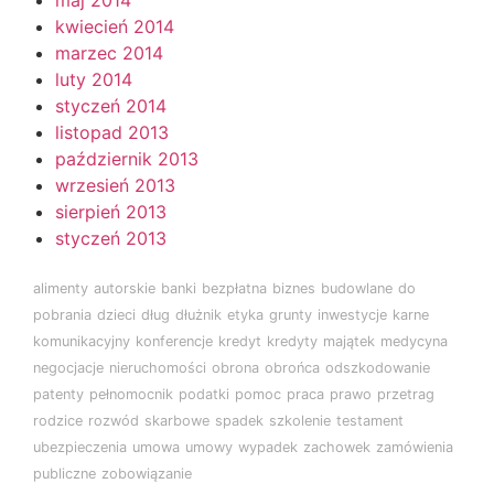
kwiecień 2014
marzec 2014
luty 2014
styczeń 2014
listopad 2013
październik 2013
wrzesień 2013
sierpień 2013
styczeń 2013
alimenty
autorskie
banki
bezpłatna
biznes
budowlane
do
pobrania
dzieci
dług
dłużnik
etyka
grunty
inwestycje
karne
komunikacyjny
konferencje
kredyt
kredyty
majątek
medycyna
negocjacje
nieruchomości
obrona
obrońca
odszkodowanie
patenty
pełnomocnik
podatki
pomoc
praca
prawo
przetrag
rodzice
rozwód
skarbowe
spadek
szkolenie
testament
ubezpieczenia
umowa
umowy
wypadek
zachowek
zamówienia
publiczne
zobowiązanie