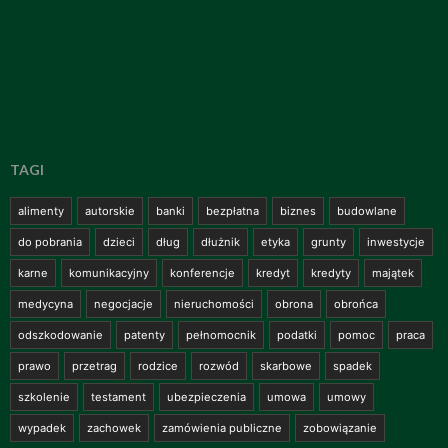
TAGI
alimenty
autorskie
banki
bezpłatna
biznes
budowlane
do pobrania
dzieci
dług
dłużnik
etyka
grunty
inwestycje
karne
komunikacyjny
konferencje
kredyt
kredyty
majątek
medycyna
negocjacje
nieruchomości
obrona
obrońca
odszkodowanie
patenty
pełnomocnik
podatki
pomoc
praca
prawo
przetrag
rodzice
rozwód
skarbowe
spadek
szkolenie
testament
ubezpieczenia
umowa
umowy
wypadek
zachowek
zamówienia publiczne
zobowiązanie