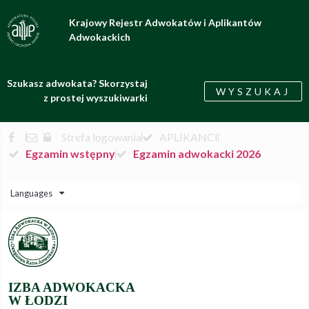
Krajowy Rejestr Adwokatów i Aplikantów
Adwokackich
Szukasz adwokata? Skorzystaj
WYSZUKAJ
z prostej wyszukiwarki
Strefa logowania
APLIKANCI
Egzamin wstępny
Egzamin adwokacki 2026
Languages
IZBA ADWOKACKA
W ŁODZI