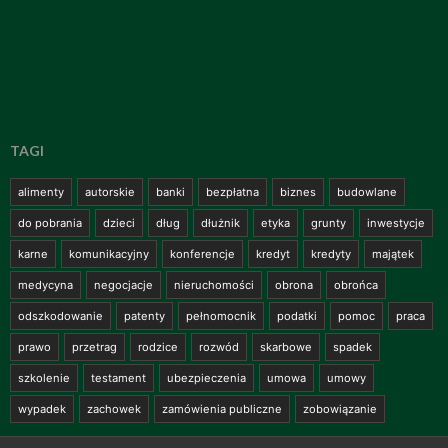
TAGI
alimenty
autorskie
banki
bezpłatna
biznes
budowlane
do pobrania
dzieci
dług
dłużnik
etyka
grunty
inwestycje
karne
komunikacyjny
konferencje
kredyt
kredyty
majątek
medycyna
negocjacje
nieruchomości
obrona
obrońca
odszkodowanie
patenty
pełnomocnik
podatki
pomoc
praca
prawo
przetrag
rodzice
rozwód
skarbowe
spadek
szkolenie
testament
ubezpieczenia
umowa
umowy
wypadek
zachowek
zamówienia publiczne
zobowiązanie