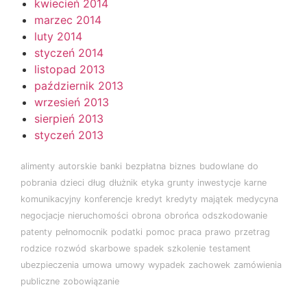
kwiecień 2014
marzec 2014
luty 2014
styczeń 2014
listopad 2013
październik 2013
wrzesień 2013
sierpień 2013
styczeń 2013
alimenty
autorskie
banki
bezpłatna
biznes
budowlane
do
pobrania
dzieci
dług
dłużnik
etyka
grunty
inwestycje
karne
komunikacyjny
konferencje
kredyt
kredyty
majątek
medycyna
negocjacje
nieruchomości
obrona
obrońca
odszkodowanie
patenty
pełnomocnik
podatki
pomoc
praca
prawo
przetrag
rodzice
rozwód
skarbowe
spadek
szkolenie
testament
ubezpieczenia
umowa
umowy
wypadek
zachowek
zamówienia
publiczne
zobowiązanie