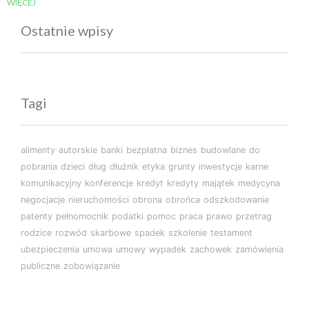
WIĘCEJ
Ostatnie wpisy
Tagi
alimenty
autorskie
banki
bezpłatna
biznes
budowlane
do
pobrania
dzieci
dług
dłużnik
etyka
grunty
inwestycje
karne
komunikacyjny
konferencje
kredyt
kredyty
majątek
medycyna
negocjacje
nieruchomości
obrona
obrońca
odszkodowanie
patenty
pełnomocnik
podatki
pomoc
praca
prawo
przetrag
rodzice
rozwód
skarbowe
spadek
szkolenie
testament
ubezpieczenia
umowa
umowy
wypadek
zachowek
zamówienia
publiczne
zobowiązanie