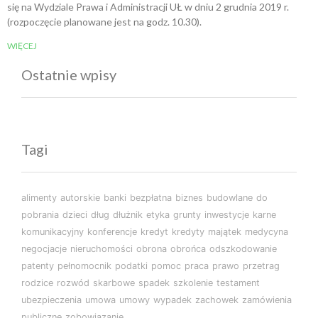
się na Wydziale Prawa i Administracji UŁ w dniu 2 grudnia 2019 r.
(rozpoczęcie planowane jest na godz. 10.30).
WIĘCEJ
Ostatnie wpisy
Tagi
alimenty
autorskie
banki
bezpłatna
biznes
budowlane
do
pobrania
dzieci
dług
dłużnik
etyka
grunty
inwestycje
karne
komunikacyjny
konferencje
kredyt
kredyty
majątek
medycyna
negocjacje
nieruchomości
obrona
obrońca
odszkodowanie
patenty
pełnomocnik
podatki
pomoc
praca
prawo
przetrag
rodzice
rozwód
skarbowe
spadek
szkolenie
testament
ubezpieczenia
umowa
umowy
wypadek
zachowek
zamówienia
publiczne
zobowiązanie