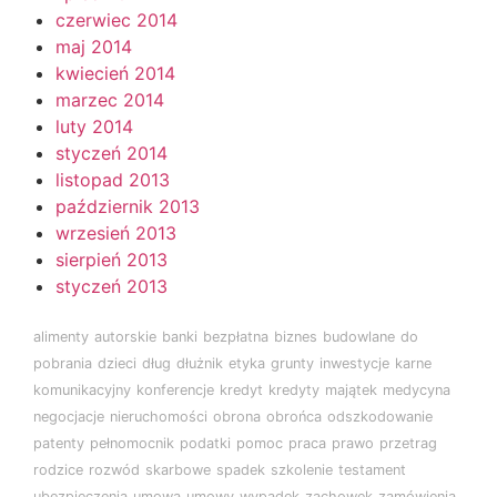
czerwiec 2014
maj 2014
kwiecień 2014
marzec 2014
luty 2014
styczeń 2014
listopad 2013
październik 2013
wrzesień 2013
sierpień 2013
styczeń 2013
alimenty
autorskie
banki
bezpłatna
biznes
budowlane
do
pobrania
dzieci
dług
dłużnik
etyka
grunty
inwestycje
karne
komunikacyjny
konferencje
kredyt
kredyty
majątek
medycyna
negocjacje
nieruchomości
obrona
obrońca
odszkodowanie
patenty
pełnomocnik
podatki
pomoc
praca
prawo
przetrag
rodzice
rozwód
skarbowe
spadek
szkolenie
testament
ubezpieczenia
umowa
umowy
wypadek
zachowek
zamówienia