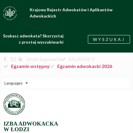
Krajowy Rejestr Adwokatów i Aplikantów
Adwokackich
Szukasz adwokata? Skorzystaj
WYSZUKAJ
z prostej wyszukiwarki
Strefa logowania
APLIKANCI
Egzamin wstępny
Egzamin adwokacki 2026
Languages
IZBA ADWOKACKA
W ŁODZI