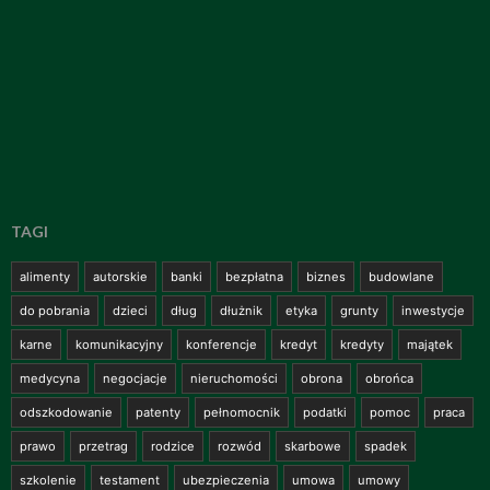
TAGI
alimenty
autorskie
banki
bezpłatna
biznes
budowlane
do pobrania
dzieci
dług
dłużnik
etyka
grunty
inwestycje
karne
komunikacyjny
konferencje
kredyt
kredyty
majątek
medycyna
negocjacje
nieruchomości
obrona
obrońca
odszkodowanie
patenty
pełnomocnik
podatki
pomoc
praca
prawo
przetrag
rodzice
rozwód
skarbowe
spadek
szkolenie
testament
ubezpieczenia
umowa
umowy